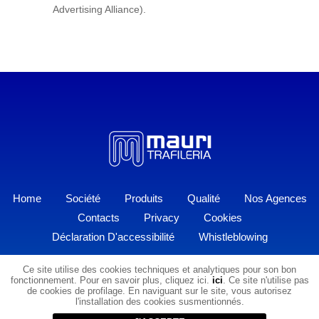
Advertising Alliance).
Home
Société
Produits
Qualité
Nos Agences
Contacts
Privacy
Cookies
Déclaration D'accessibilité
Whistleblowing
© Copyright 2017
Ce site utilise des cookies techniques et analytiques pour son bon
Trafileria A.Mauri e Figli S.p.A.
C.F. - P.Iva
fonctionnement. Pour en savoir plus, cliquez ici.
ici
. Ce site n'utilise pas
00209800135
de cookies de profilage. En naviguant sur le site, vous autorisez
l'installation des cookies susmentionnés.
23861 Cesana Brianza (LC) Via Marco d'Oggiono, 14