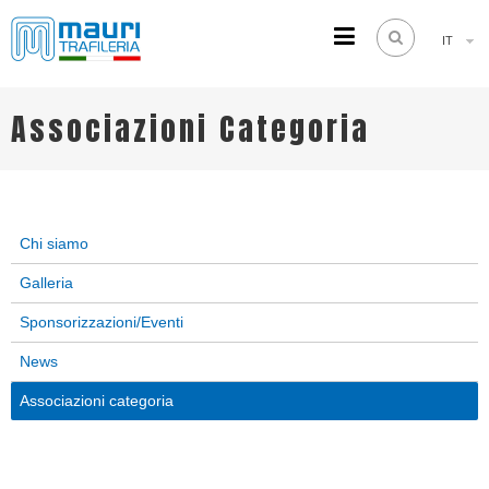
IT
TRAFILERIA MAURI
Steel drawing from 1961
Associazioni Categoria
Chi siamo
Galleria
Sponsorizzazioni/Eventi
News
Associazioni categoria