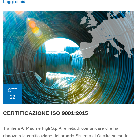
Leggi di più
OTT
22
CERTIFICAZIONE ISO 9001:2015
Trafileria A. Mauri e Figli S.p.A. è lieta di comunicare che ha
rinnovato la certificazione del proprio Sistema di Qualità secondo