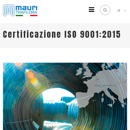
IT
TRAFILERIA MAURI
Steel drawing from 1961
Certificazione ISO 9001:2015