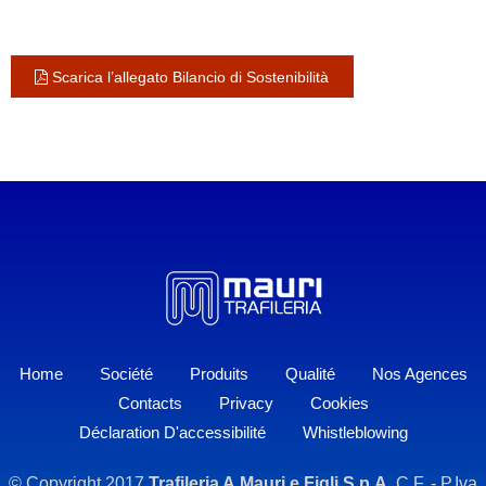
Scarica l’allegato Bilancio di Sostenibilità
Home
Société
Produits
Qualité
Nos Agences
Contacts
Privacy
Cookies
Déclaration D'accessibilité
Whistleblowing
© Copyright 2017
Trafileria A.Mauri e Figli S.p.A.
C.F. - P.Iva