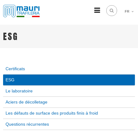
FR
TRAFILERIA MAURI
Steel drawing from 1961
ESG
Certificats
ESG
Le laboratoire
Aciers de décolletage
Les défauts de surface des produits finis à froid
Questions récurrentes