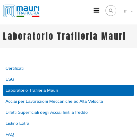
IT
TRAFILERIA MAURI
Steel drawing from 1961
Laboratorio Trafileria Mauri
Certificati
ESG
Laboratorio Trafileria Mauri
Acciai per Lavorazioni Meccaniche ad Alta Velocità
Difetti Superficiali degli Acciai finiti a freddo
Listino Extra
FAQ