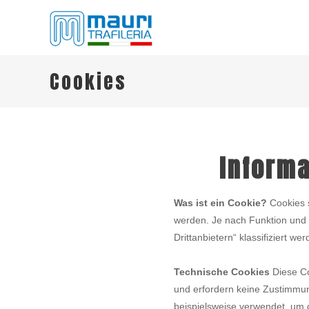
TRAFILERIA MAURI
Steel drawing from 1961
Cookies
Inform
Was ist ein Cookie?
Cookies s
werden. Je nach Funktion und 
Drittanbietern“ klassifiziert wer
Technische Cookies
Diese Co
und erfordern keine Zustimmun
beispielsweise verwendet, um d