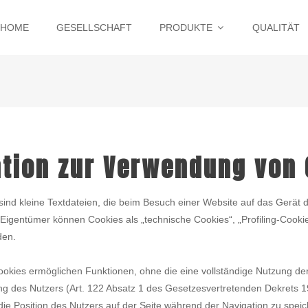
HOME
GESELLSCHAFT
PRODUKTE
QUALITÄT
ation zur Verwendung von 
ind kleine Textdateien, die beim Besuch einer Website auf das Gerät 
Eigentümer können Cookies als „technische Cookies“, „Profiling-Cooki
den.
okies ermöglichen Funktionen, ohne die eine vollständige Nutzung der
g des Nutzers (Art. 122 Absatz 1 des Gesetzesvertretenden Dekrets 1
ie Position des Nutzers auf der Seite während der Navigation zu spei