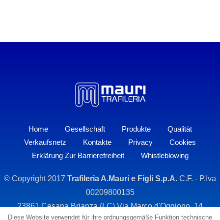
Home
Gesellschaft
Produkte
Qualität
Verkaufsnetz
Kontakte
Privacy
Cookies
Erklärung Zur Barrierefreiheit
Whistleblowing
© Copyright 2017
Trafileria A.Mauri e Figli S.p.A.
C.F. - P.Iva
00209800135
23861 Cesana Brianza (LC) Via Marco d'Oggiono, 14
Diese Website verwendet für ihre ordnungsgemäße Funktion technische
Tel. 031 3359811 - Fax 031 655955