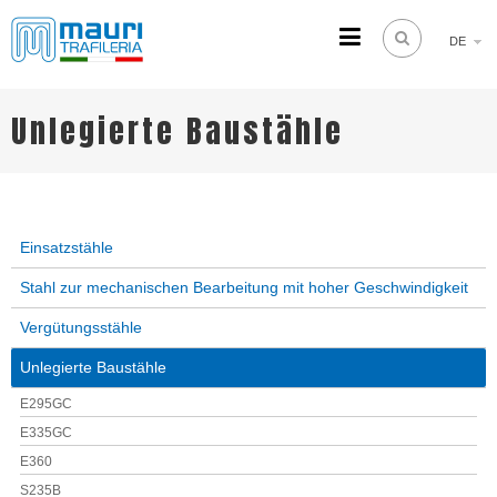
DE
TRAFILERIA MAURI
Steel drawing from 1961
Unlegierte Baustähle
Einsatzstähle
Stahl zur mechanischen Bearbeitung mit hoher Geschwindigkeit
Vergütungsstähle
Unlegierte Baustähle
E295GC
E335GC
E360
S235B