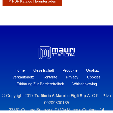
PDF Katalog Herunterladen
Home
Gesellschaft
Produkte
Qualität
Verkaufsnetz
Kontakte
Privacy
Cookies
Erklärung Zur Barrierefreiheit
Whistleblowing
© Copyright 2017
Trafileria A.Mauri e Figli S.p.A.
C.F. - P.Iva
00209800135
23861 Cesana Brianza (LC) Via Marco d'Oggiono, 14