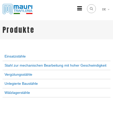
DE
TRAFILERIA MAURI
Steel drawing from 1961
Produkte
Einsatzstähle
Stahl zur mechanischen Bearbeitung mit hoher Geschwindigkeit
Vergütungsstähle
Unlegierte Baustähle
Wälzlagerstähle