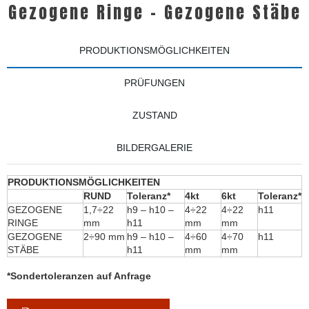
Gezogene Ringe – Gezogene Stäbe
PRODUKTIONSMÖGLICHKEITEN
PRÜFUNGEN
ZUSTAND
BILDERGALERIE
PRODUKTIONSMÖGLICHKEITEN
RUND
Toleranz*
4kt
6kt
Toleranz*
GEZOGENE
1,7÷22
h9 – h10 –
4÷22
4÷22
h11
RINGE
mm
h11
mm
mm
GEZOGENE
2÷90 mm
h9 – h10 –
4÷60
4÷70
h11
STÄBE
h11
mm
mm
*Sondertoleranzen auf Anfrage