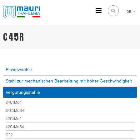
DE
TRAFILERIA MAURI
Steel drawing from 1961
C45R
Einsatzstähle
Stahl zur mechanischen Bearbeitung mit hoher Geschwindigkeit
Vergütungsstähle
34CrMo4
34CrMoS4
42CrMo4
42CrMoS4
C22