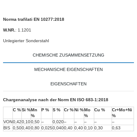
Norma trafilati EN 10277:2018
W.NR.
: 1.1201
Unlegierter Sonderstahl
CHEMISCHE ZUSAMMENSETZUNG
MECHANISCHE EIGENSCHAFTEN
EIGENSCHAFTEN
Chargenanalyse nach der Norm EN ISO 683-1:2018
C %
Si %
Mn
P %
S %
Cr %
Ni %
Mo
Cu %
Cr+Mo+Ni
%
%
%
VON
0,42
0,10
0,50
–
0,020
–
–
–
–
–
BIS
0,50
0,40
0,80
0,025
0,040
0,40
0,40
0,10
0,30
0,63