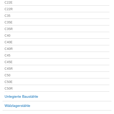
C22E
C22R
C35
C35E
C35R
C40
C40E
C40R
C45
C45E
C45R
C50
C50E
C50R
Unlegierte Baustähle
Wälzlagerstähle