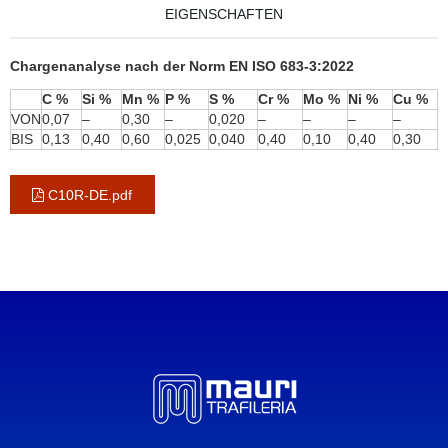
EIGENSCHAFTEN
Chargenanalyse nach der Norm EN ISO 683-3:2022
C %
Si %
Mn %
P %
S %
Cr %
Mo %
Ni %
Cu %
VON
0,07
–
0,30
–
0,020
–
–
–
–
BIS
0,13
0,40
0,60
0,025
0,040
0,40
0,10
0,40
0,30
C10R-DE.pdf