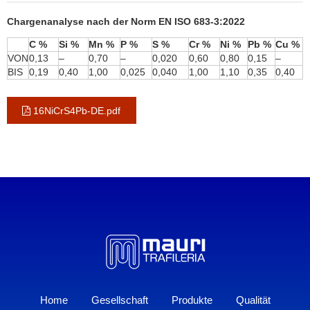
Chargenanalyse nach der Norm EN ISO 683-3:2022
C %
Si %
Mn %
P %
S %
Cr %
Ni %
Pb %
Cu %
VON
0,13
–
0,70
–
0,020
0,60
0,80
0,15
–
BIS
0,19
0,40
1,00
0,025
0,040
1,00
1,10
0,35
0,40
16NiCrS4Pb-DE.pdf
Home
Gesellschaft
Produkte
Qualität