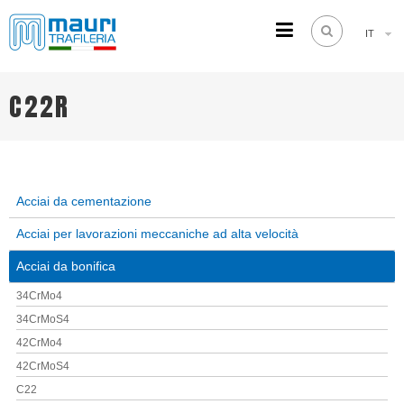
IT
TRAFILERIA MAURI
Steel drawing from 1961
C22R
Acciai da cementazione
Acciai per lavorazioni meccaniche ad alta velocità
Acciai da bonifica
34CrMo4
34CrMoS4
42CrMo4
42CrMoS4
C22