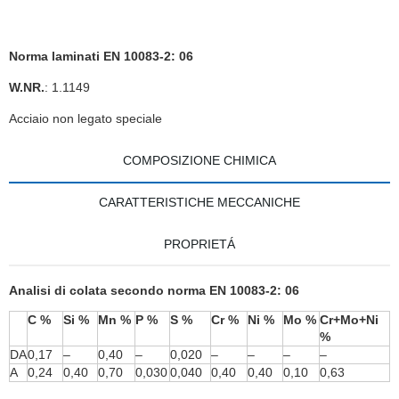
Norma laminati EN 10083-2: 06
W.NR.
: 1.1149
Acciaio non legato speciale
COMPOSIZIONE CHIMICA
CARATTERISTICHE MECCANICHE
PROPRIETÁ
Analisi di colata secondo norma EN 10083-2: 06
C %
Si %
Mn %
P %
S %
Cr %
Ni %
Mo %
Cr+Mo+Ni
%
DA
0,17
–
0,40
–
0,020
–
–
–
–
A
0,24
0,40
0,70
0,030
0,040
0,40
0,40
0,10
0,63