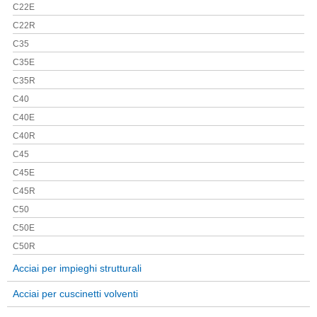
C22E
C22R
C35
C35E
C35R
C40
C40E
C40R
C45
C45E
C45R
C50
C50E
C50R
Acciai per impieghi strutturali
Acciai per cuscinetti volventi