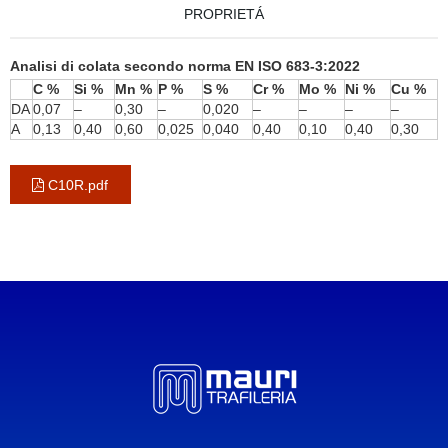
PROPRIETÁ
Analisi di colata secondo norma EN ISO 683-3:2022
C %
Si %
Mn %
P %
S %
Cr %
Mo %
Ni %
Cu %
DA
0,07
–
0,30
–
0,020
–
–
–
–
A
0,13
0,40
0,60
0,025
0,040
0,40
0,10
0,40
0,30
C10R.pdf