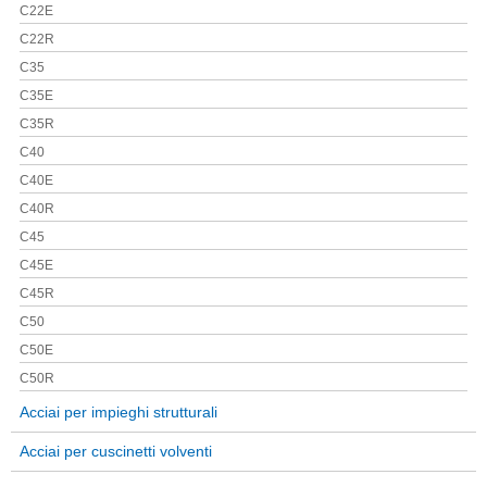
C22E
C22R
C35
C35E
C35R
C40
C40E
C40R
C45
C45E
C45R
C50
C50E
C50R
Acciai per impieghi strutturali
Acciai per cuscinetti volventi