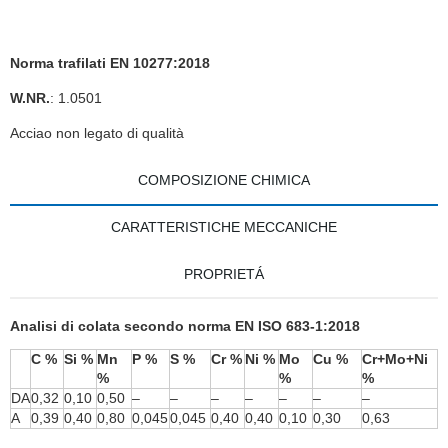
Norma trafilati EN 10277:2018
W.NR.
: 1.0501
Acciao non legato di qualità
COMPOSIZIONE CHIMICA
CARATTERISTICHE MECCANICHE
PROPRIETÁ
Analisi di colata secondo norma EN ISO 683-1:2018
C %
Si %
Mn
P %
S %
Cr %
Ni %
Mo
Cu %
Cr+Mo+Ni
%
%
%
DA
0,32
0,10
0,50
–
–
–
–
–
–
–
A
0,39
0,40
0,80
0,045
0,045
0,40
0,40
0,10
0,30
0,63