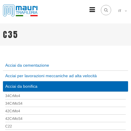
IT
TRAFILERIA MAURI
Steel drawing from 1961
C35
Acciai da cementazione
Acciai per lavorazioni meccaniche ad alta velocità
Acciai da bonifica
34CrMo4
34CrMoS4
42CrMo4
42CrMoS4
C22