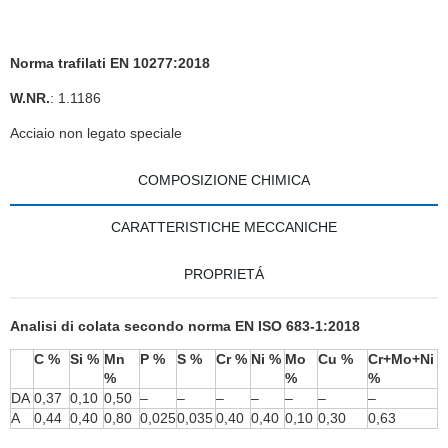
Norma trafilati EN 10277:2018
W.NR.
: 1.1186
Acciaio non legato speciale
COMPOSIZIONE CHIMICA
CARATTERISTICHE MECCANICHE
PROPRIETÁ
Analisi di colata secondo norma EN ISO 683-1:2018
C %
Si %
Mn
P %
S %
Cr %
Ni %
Mo
Cu %
Cr+Mo+Ni
%
%
%
DA
0,37
0,10
0,50
–
–
–
–
–
–
–
A
0,44
0,40
0,80
0,025
0,035
0,40
0,40
0,10
0,30
0,63