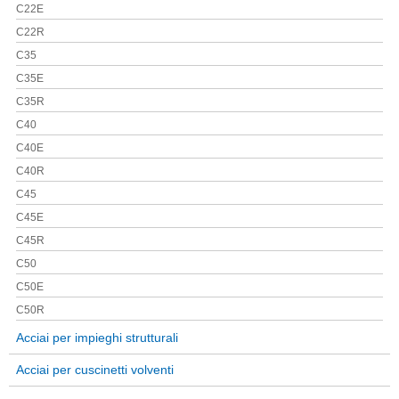
C22E
C22R
C35
C35E
C35R
C40
C40E
C40R
C45
C45E
C45R
C50
C50E
C50R
Acciai per impieghi strutturali
Acciai per cuscinetti volventi