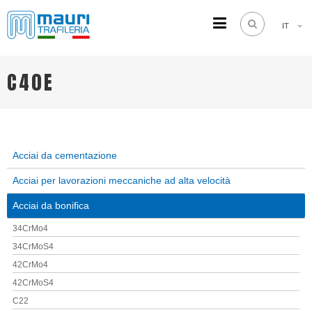
IT
TRAFILERIA MAURI
Steel drawing from 1961
C40E
Acciai da cementazione
Acciai per lavorazioni meccaniche ad alta velocità
Acciai da bonifica
34CrMo4
34CrMoS4
42CrMo4
42CrMoS4
C22