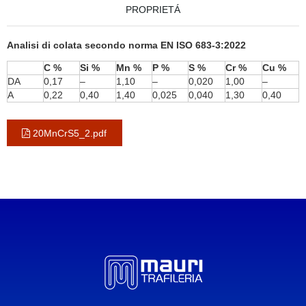
PROPRIETÁ
Analisi di colata secondo norma EN ISO 683-3:2022
C %
Si %
Mn %
P %
S %
Cr %
Cu %
DA
0,17
–
1,10
–
0,020
1,00
–
A
0,22
0,40
1,40
0,025
0,040
1,30
0,40
20MnCrS5_2.pdf