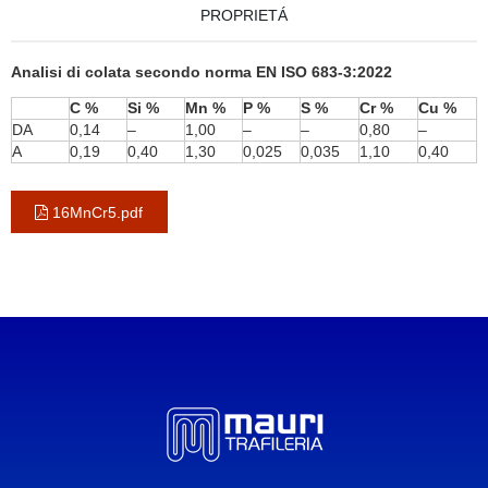
PROPRIETÁ
Analisi di colata secondo norma EN ISO 683-3:2022
C %
Si %
Mn %
P %
S %
Cr %
Cu %
DA
0,14
–
1,00
–
–
0,80
–
A
0,19
0,40
1,30
0,025
0,035
1,10
0,40
16MnCr5.pdf