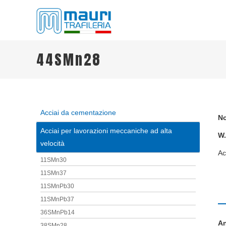
TRAFILERIA MAURI
Steel drawing from 1961
44SMn28
Acciai da cementazione
No
Acciai per lavorazioni meccaniche ad alta
W.
velocità
Ac
11SMn30
11SMn37
11SMnPb30
11SMnPb37
36SMnPb14
An
38SMn28