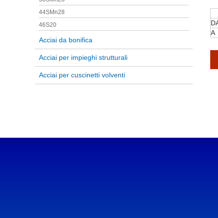
44SMn28
D
46S20
A
Acciai da bonifica
Acciai per impieghi strutturali
Acciai per cuscinetti volventi