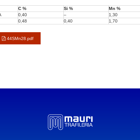
C %
Si %
Mn %
A
0,40
–
1,30
0,48
0,40
1,70
44SMn28.pdf