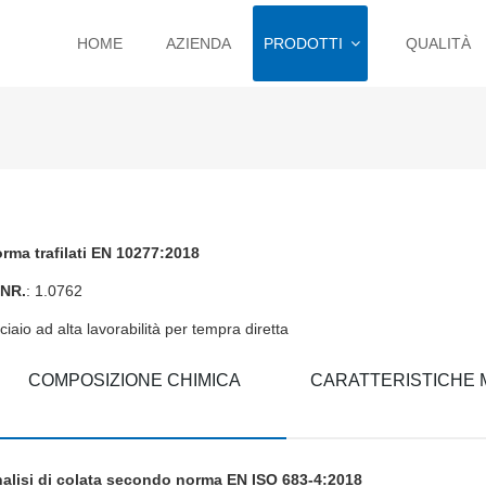
HOME
AZIENDA
PRODOTTI
QUALITÀ
rma trafilati EN 10277:2018
NR.
: 1.0762
ciaio ad alta lavorabilità per tempra diretta
COMPOSIZIONE CHIMICA
CARATTERISTICHE
alisi di colata secondo norma EN ISO 683-4:2018